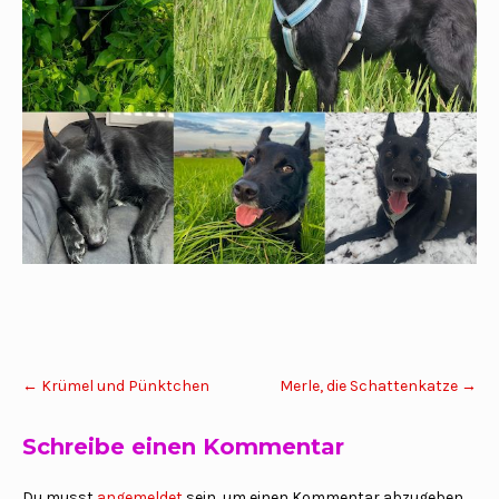
Post
←
Krümel und Pünktchen
Merle, die Schattenkatze
→
navigation
Schreibe einen Kommentar
Du musst
angemeldet
sein, um einen Kommentar abzugeben.