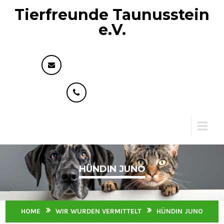
Tierfreunde Taunusstein
e.V.
info@tierfreunde-taunusstein.de
+49 176 73593818
Menu
HÜNDIN JUNO
HOME
WIR WURDEN VERMITTELT
HÜNDIN JUNO