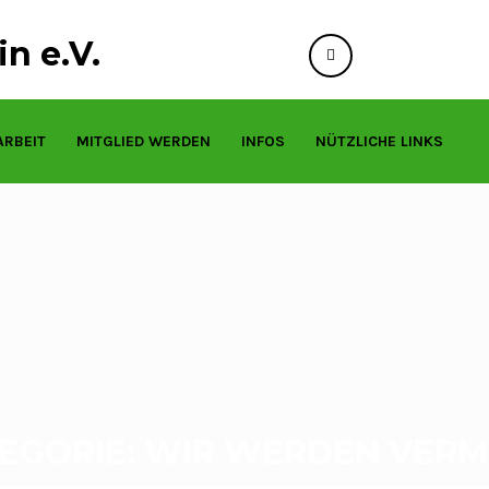
n e.V.
info@tierfreund
ARBEIT
MITGLIED WERDEN
INFOS
NÜTZLICHE LINKS
EGORIE: WIR WERDEN VERM