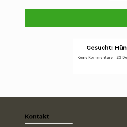
Gesucht: Hün
WIR WERDEN VERMISS
Keine Kommentare
23 De
Kontakt