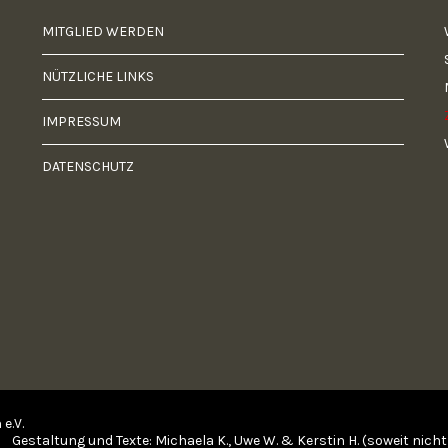
MITGLIED WERDEN
NÜTZLICHE LINKS
IMPRESSUM
DATENSCHUTZ
e.V.
Gestaltung und Texte: Michaela K., Uwe W. & Kerstin H. (soweit nich