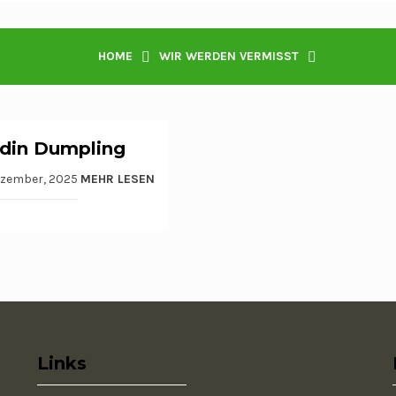
HOME
WIR WERDEN VERMISST
din Dumpling
T
zember, 2025
MEHR LESEN
Links