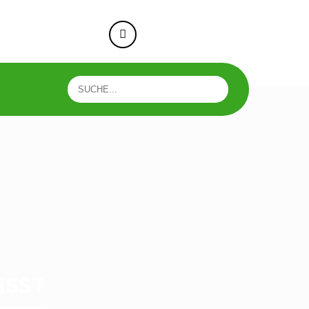
e-taunusstein.de
+49 176 73593818
ISST