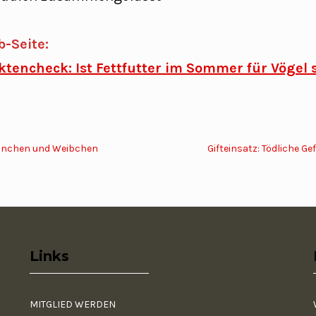
b-Seite:
ktencheck: Ist Fettfutter im Sommer für Vögel 
ännchen und Weibchen
Gifteinsatz: Tödliche Ge
Links
MITGLIED WERDEN