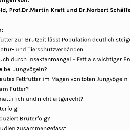
ungen von:
ld, Prof.Dr.Martin Kraft und Dr.Norbert Schäffe
n:
futter zur Brutzeit lässt Population deutlich stei
atur- und Tierschutzverbänden
ch durch Insektenmangel – Fett als wichtiger En
 bei Jungvögeln?
autes Fettfutter im Magen von toten Jungvögeln
 am Futter?
nnatürlich und nicht artgerecht?
terfolg
eduziert Bruterfolg?
Studien zusammengefasst