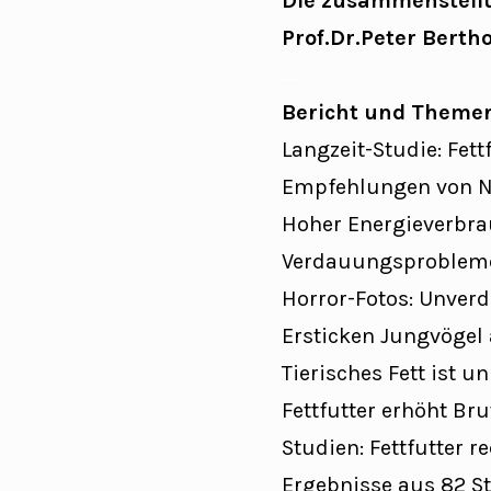
Die zusammenstell
Prof.Dr.Peter Bertho
__
Bericht und Theme
Langzeit-Studie: Fett
Empfehlungen von N
Hoher Energieverbrau
Verdauungsprobleme
Horror-Fotos: Unverd
Ersticken Jungvögel
Tierisches Fett ist u
Fettfutter erhöht Bru
Studien: Fettfutter r
Ergebnisse aus 82 