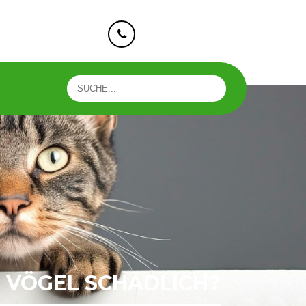
e-taunusstein.de
+49 176 73593818
R VÖGEL SCHÄDLICH?