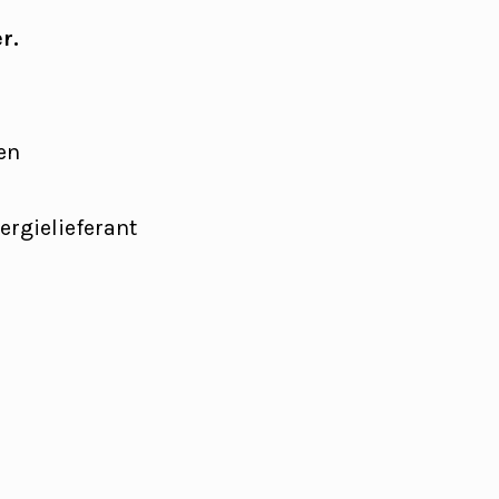
r.
gen
ergielieferant