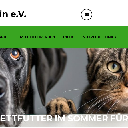
n e.V.
info@tierfreund
ARBEIT
MITGLIED WERDEN
INFOS
NÜTZLICHE LINKS
FETTFUTTER IM SOMMER FÜ