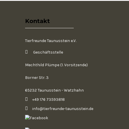
Kontakt
Tierfreunde Taunusstein e.V.
Geschäftsstelle
Mechthild Plümpe (1. Vorsitzende)
Borner Str. 3
65232 Taunusstein - Watzhahn
+49 176 73593818
info@tierfreunde-taunusstein.de