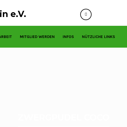
n e.V.
info@tierfreund
ARBEIT
MITGLIED WERDEN
INFOS
NÜTZLICHE LINKS
ZWERGPUDEL COCO