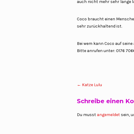
auch nicht mehr sehr lange l
Coco braucht einen Menschen,
sehr zurückhaltend ist.
Bei wem kann Coco auf seine a
Bitte anrufen unter: 0176 70
Post
←
Katze Lulu
navigation
Schreibe einen 
Du musst
angemeldet
sein, 