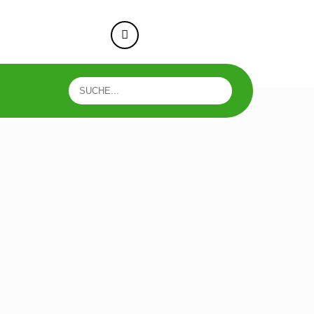
e-taunusstein.de
+49 176 73593818