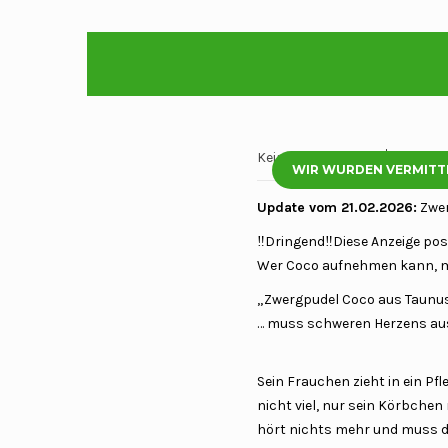
Keine Kommentare
18 Febr
WIR WURDEN VERMITT
Update vom 21.02.2026:
Zwer
‼️Dringend‼️Diese Anzeige pos
Wer Coco aufnehmen kann, me
„Zwergpudel Coco aus Taunuss
… muss schweren Herzens au
Sein Frauchen zieht in ein Pf
nicht viel, nur sein Körbchen
hört nichts mehr und muss d