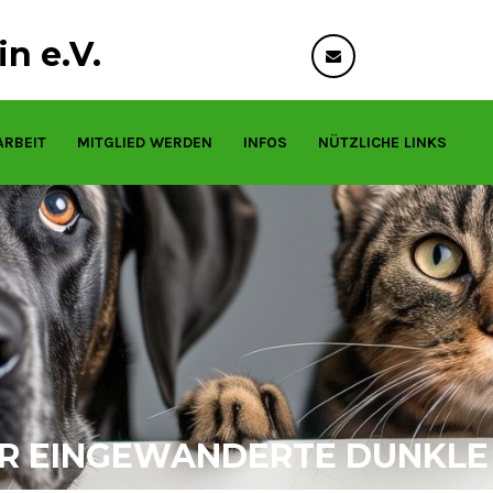
n e.V.
info@tierfreund
ARBEIT
MITGLIED WERDEN
INFOS
NÜTZLICHE LINKS
ER EINGEWANDERTE DUNKLE