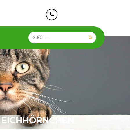
e-taunusstein.de
+49 176 73593818
 EICHHÖRNCHEN