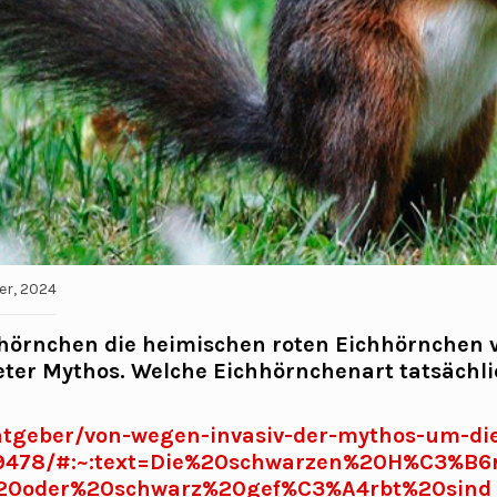
er, 2024
hörnchen die heimischen roten Eichhörnchen 
teter Mythos. Welche Eichhörnchenart tatsächlic
ratgeber/von-wegen-invasiv-der-mythos-um-die
9478/#:~:text=Die%20schwarzen%20H%C3%B6
20oder%20schwarz%20gef%C3%A4rbt%20sind