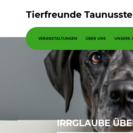
Tierfreunde Taunusstei
VERANSTALTUNGEN
ÜBER UNS
UNSERE 
IRRGLAUBE ÜB