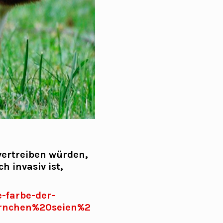
vertreiben würden,
h invasiv ist,
-farbe-der-
rnchen%20seien%2