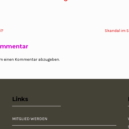
l?
Skandal im 
Kommentar
um einen Kommentar abzugeben.
Links
MITGLIED WERDEN