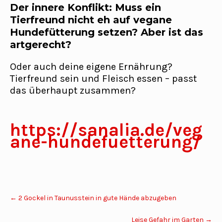
Der innere Konflikt: Muss ein
Tierfreund nicht eh auf vegane
Hundefütterung setzen? Aber ist das
artgerecht?
Oder auch deine eigene Ernährung?
Tierfreund sein und Fleisch essen – passt
das überhaupt zusammen?
https://sanalia.de/veg
ane-hundefuetterung/
Post
←
2 Gockel in Taunusstein in gute Hände abzugeben
navigation
Leise Gefahr im Garten
→