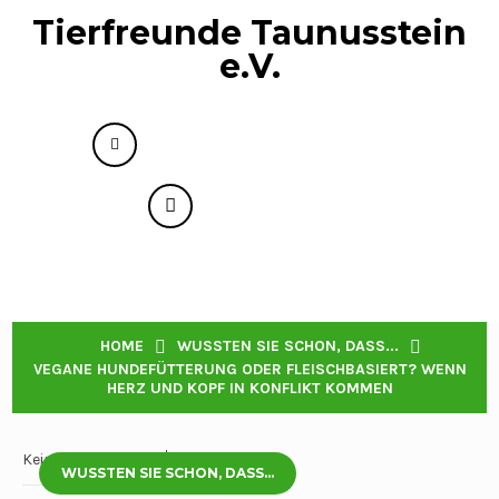
Tierfreunde Taunusstein
e.V.
info@tierfreunde-taunusstein.de
+49 176 73593818
Menu
VEGANE HUNDEFÜTTERUNG ODER
HOME
WUSSTEN SIE SCHON, DASS...
FLEISCHBASIERT? WENN HERZ UND KOPF IN
VEGANE HUNDEFÜTTERUNG ODER FLEISCHBASIERT? WENN
KONFLIKT KOMMEN
HERZ UND KOPF IN KONFLIKT KOMMEN
Keine Kommentare
3 März, 2025
WUSSTEN SIE SCHON, DASS...