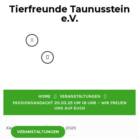
Tierfreunde Taunusstein
e.V.
info@tierfreunde-taunusstein.de
+49 176 73593818
Menu
PASSIONSANDACHT 20.03.25 UM 18 UHR – WIR
HOME
VERANSTALTUNGEN
FREUEN UNS AUF EUCH
PASSIONSANDACHT 20.03.25 UM 18 UHR – WIR FREUEN
UNS AUF EUCH
Keine Kommentare
12 März, 2025
VERANSTALTUNGEN