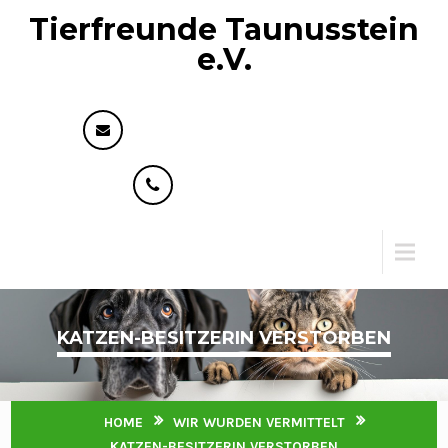
Tierfreunde Taunusstein
e.V.
info@tierfreunde-taunusstein.de
+49 176 73593818
Menu
KATZEN-BESITZERIN VERSTORBEN
HOME
WIR WURDEN VERMITTELT
KATZEN-BESITZERIN VERSTORBEN