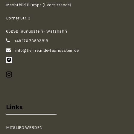
Mechthild Plümpe (1. Vorsitzende)
Borner Str. 3
65232 Taunusstein - Watzhahn
+49 176 73593818
info@tierfreunde-taunusstein.de
Links
MITGLIED WERDEN