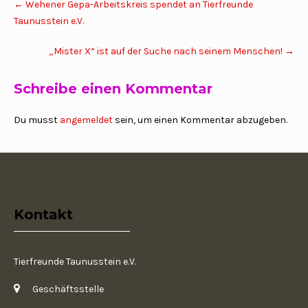
←
Wehener Gepa-Arbeitskreis spendet an Tierfreunde
navigation
Taunusstein e.V.
„Mister X“ ist auf der Suche nach seinem Menschen!
→
Schreibe einen Kommentar
Du musst
angemeldet
sein, um einen Kommentar abzugeben.
Kontakt
Tierfreunde Taunusstein e.V.
Geschäftsstelle