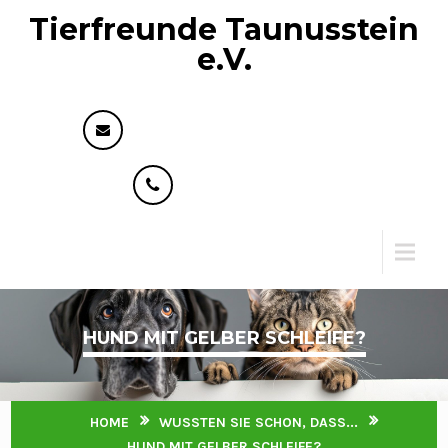
Tierfreunde Taunusstein
e.V.
info@tierfreunde-taunusstein.de
+49 176 73593818
Menu
HUND MIT GELBER SCHLEIFE?
HOME
WUSSTEN SIE SCHON, DASS...
HUND MIT GELBER SCHLEIFE?