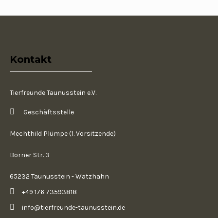
Kontakt
Tierfreunde Taunusstein e.V.
Geschäftsstelle
Mechthild Plümpe (1. Vorsitzende)
Borner Str. 3
65232 Taunusstein - Watzhahn
+49 176 73593818
info@tierfreunde-taunusstein.de