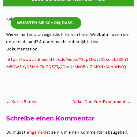
Keine Kommentare
11 März, 2026
WUSSTEN SIE SCHON, DASS...
Wie verhalten sich eigentlich Tiere in freier Wildbahn, wenn sie
unter sich sind? Aufschluss hierüber gibt diese
Dokumentation:
https://www.ardmediathek.de/video/Y3JpZDovL25kci5kZS9iYT
M5OWZiYy05MmZkLTQ5ZTgtOWUzMy05NjZlMDNkMjhhNWQ
Post
←
Katze Bonnie
Doku: Das Kuh-Experiment
→
navigation
Schreibe einen Kommentar
Du musst
angemeldet
sein, um einen Kommentar abzugeben.