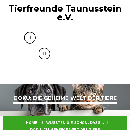
Tierfreunde Taunusstein
e.V.
info@tierfreunde-taunusstein.de
+49 176 73593818
Menu
DOKU: DIE GEHEIME WELT DER TIERE
HOME
WUSSTEN SIE SCHON, DASS...
DOKU: DIE GEHEIME WELT DER TIERE