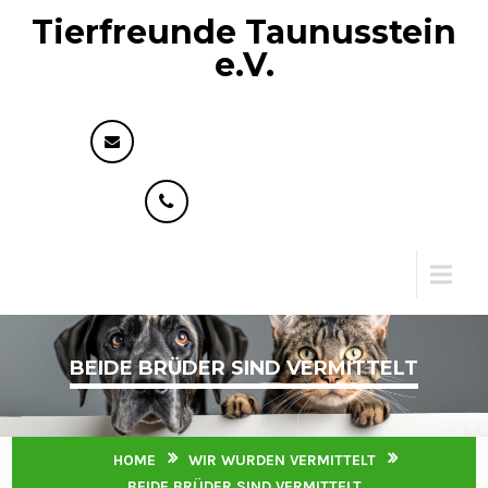
Tierfreunde Taunusstein
e.V.
info@tierfreunde-taunusstein.de
+49 176 73593818
Menu
BEIDE BRÜDER SIND VERMITTELT
HOME
WIR WURDEN VERMITTELT
BEIDE BRÜDER SIND VERMITTELT