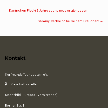
Post
←
Kaninchen Flecki 6 Jahre sucht neue Artgenossen
navigation
Sammy, verbleibt bei seinem Frauchen!
→
Kontakt
Tierfreunde Taunusstein e.V.
Geschäftsstelle
Mechthild Plümpe (1. Vorsitzende)
Borner Str. 3