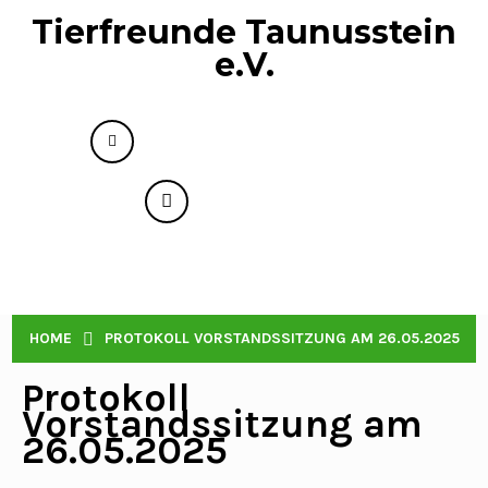
Tierfreunde Taunusstein
e.V.
info@tierfreunde-taunusstein.de
+49 176 73593818
Menu
PROTOKOLL VORSTANDSSITZUNG AM
HOME
PROTOKOLL VORSTANDSSITZUNG AM 26.05.2025
26.05.2025
Protokoll
Vorstandssitzung am
26.05.2025