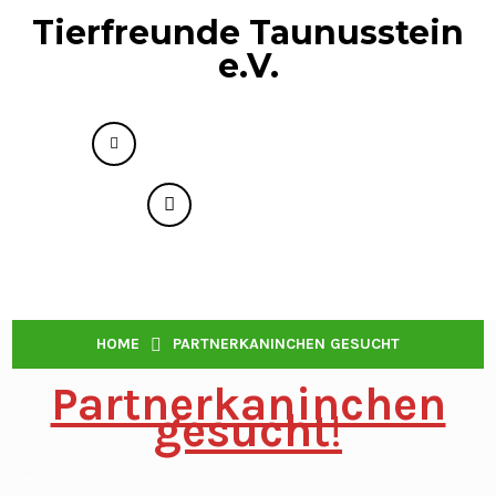
Tierfreunde Taunusstein
e.V.
info@tierfreunde-taunusstein.de
+49 176 73593818
Menu
PARTNERKANINCHEN GESUCHT
HOME
PARTNERKANINCHEN GESUCHT
Partnerkaninchen
gesucht
!
—–