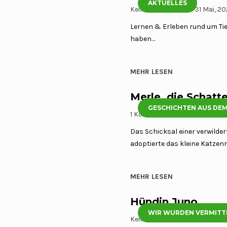
AKTUELLES
Keine Kommentare
31 Mai, 2
Lernen & Erleben rund um Tier
haben…
MEHR LESEN
Merle, die Schatt
GESCHICHTEN AUS DEM
1 Kommentar
28 Mai, 2026
Das Schicksal einer verwilde
adoptierte das kleine Katze
MEHR LESEN
Hündin Juno
WIR WURDEN VERMITT
Keine Kommentare
27 Mai, 2