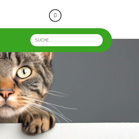
e-taunusstein.de
+49 176 73593818