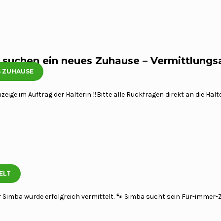
 suchen ein neues Zuhause – Vermittlungs
S ZUHAUSE
26
zeige im Auftrag der Halterin ‼️Bitte alle Rückfragen direkt an die Halter
ELT
2026
 Simba wurde erfolgreich vermittelt. 🐾 Simba sucht sein Für-immer-Z