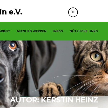
n e.V.
info@tierfreund
ARBEIT
MITGLIED WERDEN
INFOS
NÜTZLICHE LINKS
AUTOR:
KERSTIN HEINZ