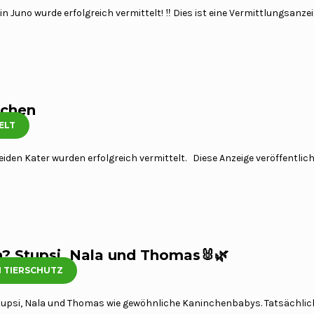
Juno wurde erfolgreich vermittelt! ‼️ Dies ist eine Vermittlungsanzeig
tchen
ELT
026
iden Kater wurden erfolgreich vermittelt. Diese Anzeige veröffentlic
en? Stupsi, Nala und Thomas🐰🌿
 TIERSCHUTZ
26
Stupsi, Nala und Thomas wie gewöhnliche Kaninchenbabys. Tatsächlic