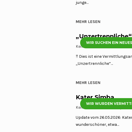
junge…
MEHR LESEN
„Unzertrennliche“
WIR SUCHEN EIN NEUE
Keine Kommentare
5 Mai, 20
‼️ Dies ist eine Vermittlungsan
„Unzertrennliche“…
MEHR LESEN
Kater Simba
WIR WURDEN VERMITT
Keine Kommentare
21 April, 
Update vom 26.05.2026: Kater
wunderschöner, etwa…