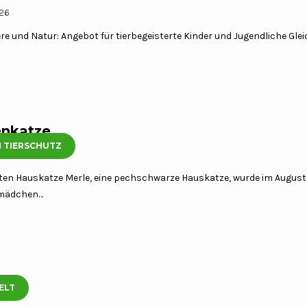
026
e und Natur: Angebot für tierbegeisterte Kinder und Jugendliche Gleic
enkatze
 TIERSCHUTZ
rten Hauskatze Merle, eine pechschwarze Hauskatze, wurde im Augus
nmädchen…
ELT
026