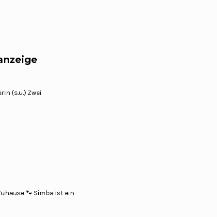
anzeige
in (s.u.) Zwei
uhause 🐾 Simba ist ein